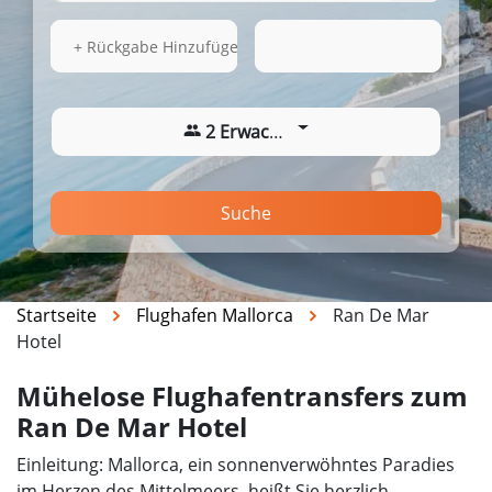
16.08.2026
16:45
+ Rückgabe Hinzufügen
2 Erwachsene
Suche
Startseite
Flughafen Mallorca
Ran De Mar
Hotel
Mühelose Flughafentransfers zum
Ran De Mar Hotel
Einleitung: Mallorca, ein sonnenverwöhntes Paradies
im Herzen des Mittelmeers, heißt Sie herzlich