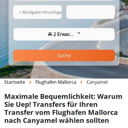
13.08.2026
17:43
+ Rückgabe Hinzufügen
2 Erwachsene
Suche
Startseite
Flughafen Mallorca
Canyamel
Maximale Bequemlichkeit: Warum
Sie Uep! Transfers für Ihren
Transfer vom Flughafen Mallorca
nach Canyamel wählen sollten