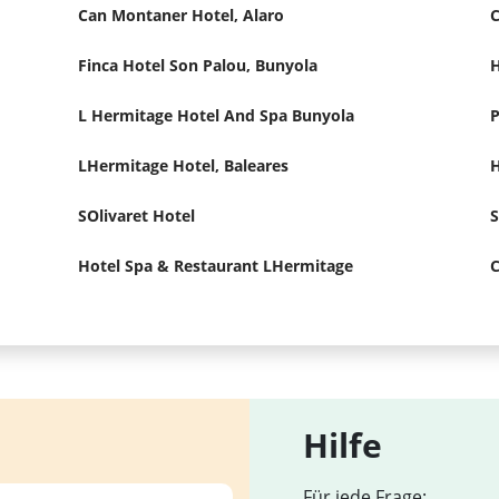
Can Montaner Hotel, Alaro
C
Finca Hotel Son Palou, Bunyola
H
L Hermitage Hotel And Spa Bunyola
P
LHermitage Hotel, Baleares
H
SOlivaret Hotel
S
Hotel Spa & Restaurant LHermitage
C
Hilfe
Für jede Frage: