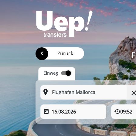
F
Zurück
Einweg
16.08.2026
09:52