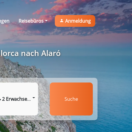
ngen
Reisebüros
Anmeldung
lorca nach Alaró
2 Erwachsene
Suche