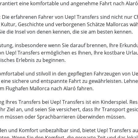
rantiert eine komfortable und angenehme Fahrt nach Alaró
:
Die erfahrenen Fahrer von Uep! Transfers sind nicht nur Ch
e Kultur, Geschichte und verborgenen Schätze Mallorcas währ
e die Insel von denen kennen, die sie am besten kennen.
eutung, insbesondere wenn Sie darauf brennen, Ihre Erkund
on Uep! Transfers ermöglichen es Ihnen, Ihre kostbare Urlau
sches Erlebnis zu beginnen.
omfortabel und stilvoll in den gepflegten Fahrzeugen von Ue
t, eine sichere und entspannte Fahrt zu gewährleisten. Lehn
om Flughafen Mallorca nach Alaró fahren.
 Ihres Transfers bei Uep! Transfers ist ein Kinderspiel. Res
Ihr Ziel an, und seien Sie versichert, dass Ihr Transport gesi
n müssen oder Sprachbarrieren überwinden müssen.
en und Komfort unbezahlbar sind, bietet Uep! Transfers au
eten. Wenn Sie den Komfort, die gesparte Zeit und das loka