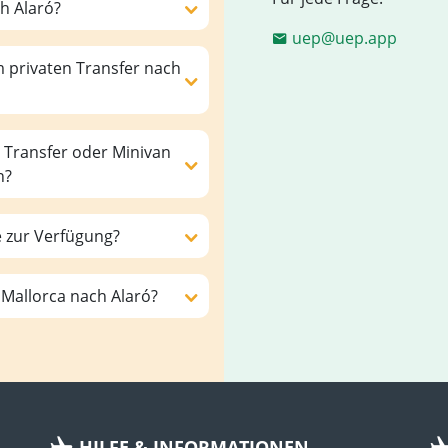
h Alaró?
uep@uep.app
m privaten Transfer nach
 Transfer oder Minivan
n?
e zur Verfügung?
 Mallorca nach Alaró?
HILFE & INFORMATIONEN