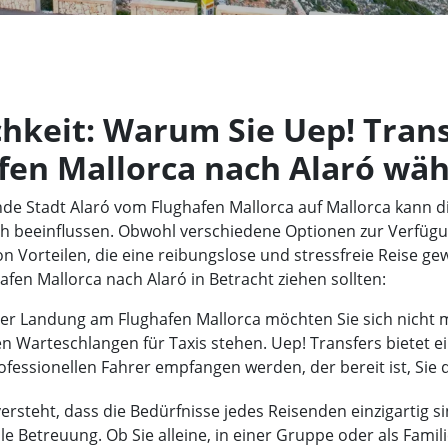
keit: Warum Sie Uep! Transf
fen Mallorca nach Alaró wäh
rnde Stadt Alaró vom Flughafen Mallorca auf Mallorca kann 
h beeinflussen. Obwohl verschiedene Optionen zur Verfügu
on Vorteilen, die eine reibungslose und stressfreie Reise ge
afen Mallorca nach Alaró in Betracht ziehen sollten:
r Landung am Flughafen Mallorca möchten Sie sich nicht m
 Warteschlangen für Taxis stehen. Uep! Transfers bietet e
fessionellen Fahrer empfangen werden, der bereit ist, Sie d
ersteht, dass die Bedürfnisse jedes Reisenden einzigartig si
lle Betreuung. Ob Sie alleine, in einer Gruppe oder als Famili