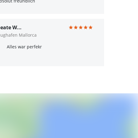
bsolut freundlich
eate W...
lughafen Mallorca
Alles war perfekr