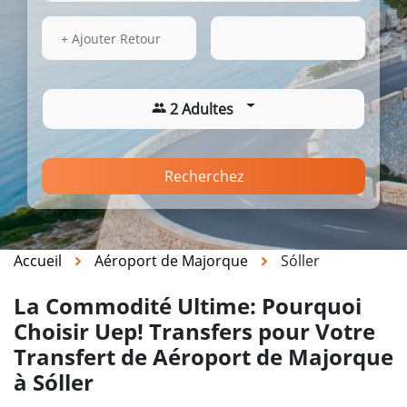
15 Août 2026
17:01
+ Ajouter Retour
2 Adultes
Recherchez
Accueil
Aéroport de Majorque
Sóller
La Commodité Ultime: Pourquoi
Choisir Uep! Transfers pour Votre
Transfert de Aéroport de Majorque
à Sóller