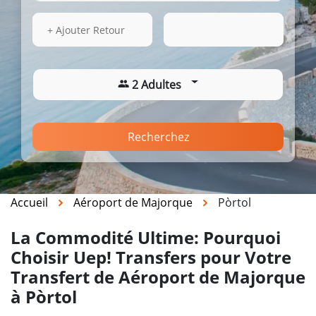
14 Août 2026
18:59
+ Ajouter Retour
2 Adultes
Recherchez
Accueil
Aéroport de Majorque
Pòrtol
La Commodité Ultime: Pourquoi
Choisir Uep! Transfers pour Votre
Transfert de Aéroport de Majorque
à Pòrtol