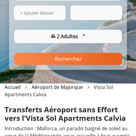
15 Août 2026
18:41
+ Ajouter Retour
2 Adultes
Recherchez
Accueil
Aéroport de Majorque
Vista Sol
Apartments Calvia
Transferts Aéroport sans Effort
vers l'Vista Sol Apartments Calvia
Introduction : Mallorca, un paradis baigné de soleil au
cœur de la Méditerranée, vous accueille à bras ouverts.