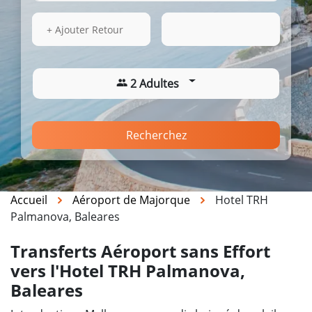
15 Août 2026
11:42
+ Ajouter Retour
2 Adultes
Recherchez
Accueil
Aéroport de Majorque
Hotel TRH
Palmanova, Baleares
Transferts Aéroport sans Effort
vers l'Hotel TRH Palmanova,
Baleares