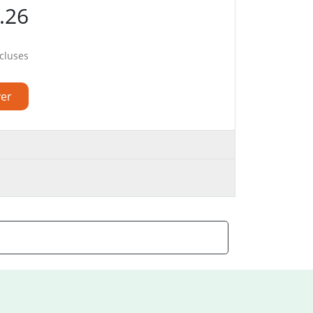
.26
cluses
ver