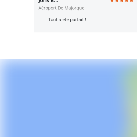
Joris B...
Aéroport De Majorque
Tout a été parfait !