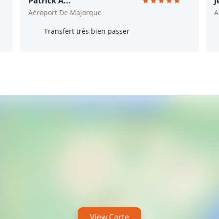
Patrick A...
J
Aéroport De Majorque
A
Transfert très bien passer
View Carte