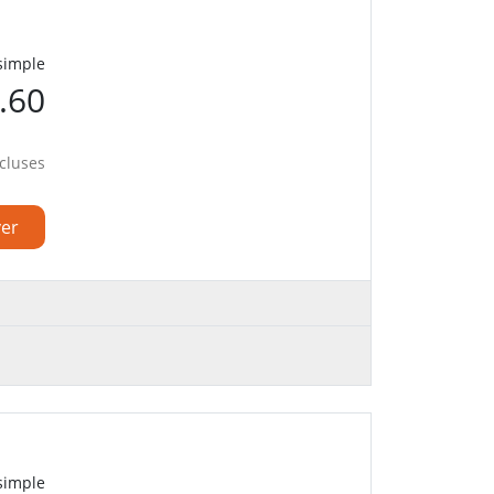
 simple
.60
cluses
ver
 simple