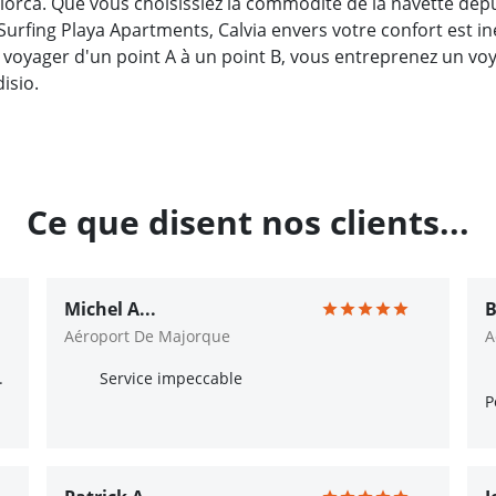
lorca. Que vous choisissiez la commodité de la navette depu
l'Surfing Playa Apartments, Calvia envers votre confort est
 voyager d'un point A à un point B, vous entreprenez un v
isio.
Ce que disent nos clients...
Michel A...
B
Aéroport De Majorque
A
.
Service impeccable
P