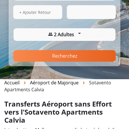
16 Août 2026
09:38
+ Ajouter Retour
2 Adultes
Recherchez
Accueil
Aéroport de Majorque
Sotavento
Apartments Calvia
Transferts Aéroport sans Effort
vers l'Sotavento Apartments
Calvia