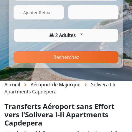
17 Août 2026
03:22
+ Ajouter Retour
2 Adultes
Recherchez
Accueil
Aéroport de Majorque
Solivera I-Ii
Apartments Capdepera
Transferts Aéroport sans Effort
vers l'Solivera I-Ii Apartments
Capdepera