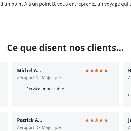
 d'un point A à un point B, vous entreprenez un voyage qu
Ce que disent nos clients...
Michel A...
B
Aéroport De Majorque
A
.
Service impeccable
P
Patrick A...
J
Aéroport De Majorque
A