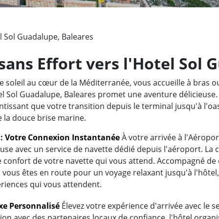
l Sol Guadalupe, Baleares
sans Effort vers l'Hotel Sol 
e soleil au cœur de la Méditerranée, vous accueille à bras 
tel Sol Guadalupe, Baleares promet une aventure délicieuse.
tissant que votre transition depuis le terminal jusqu'à l'oa
e la douce brise marine.
t : Votre Connexion Instantanée
À votre arrivée à l'Aéropo
euse avec un service de navette dédié depuis l'aéroport. L
e confort de votre navette qui vous attend. Accompagné de
vous êtes en route pour un voyage relaxant jusqu'à l'hôtel
ériences qui vous attendent.
uxe Personnalisé
Élevez votre expérience d'arrivée avec le ser
ion avec des partenaires locaux de confiance, l'hôtel organi