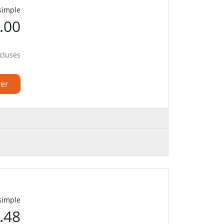
 simple
.00
cluses
ver
 simple
.48