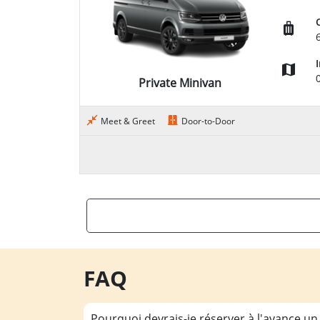
Private Minivan
Meet & Greet
Door-to-Door
FAQ
Pourquoi devrais-je réserver à l'avance un