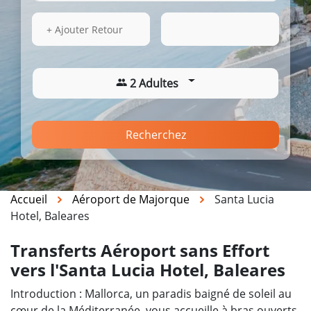
15 Août 2026
03:18
+ Ajouter Retour
2 Adultes
Recherchez
Accueil
Aéroport de Majorque
Santa Lucia
Hotel, Baleares
Transferts Aéroport sans Effort
vers l'Santa Lucia Hotel, Baleares
Introduction : Mallorca, un paradis baigné de soleil au
cœur de la Méditerranée, vous accueille à bras ouverts.