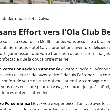
Club Bermudas Hotel Calvia
sans Effort vers l'Ola Club 
e soleil au cœur de la Méditerranée, vous accueille à bras 
a Club Bermudas Hotel Calvia promet une aventure délicieus
rt, garantissant que votre transition depuis le terminal jusq
onfortable que la douce brise marine.
t : Votre Connexion Instantanée
À votre arrivée à l'Aéropo
se avec un service de navette dédié depuis l'aéroport. La c
e confort de votre navette qui vous attend. Accompagné de
vous êtes en route pour un voyage relaxant jusqu'à l'hôtel
ériences qui vous attendent.
uxe Personnalisé
Élevez votre expérience d'arrivée avec le ser
ration avec des partenaires locaux de confiance, l'hôtel org