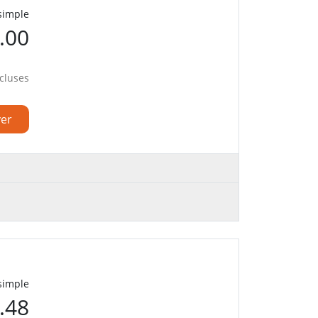
 simple
.00
cluses
ver
 simple
.48