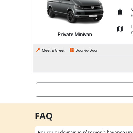
Private Minivan
Meet & Greet
Door-to-Door
FAQ
Pourquoi devrais-je réserver à l'avance un