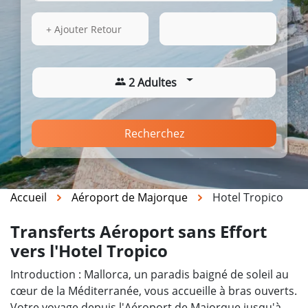
13 Août 2026
16:08
+ Ajouter Retour
2 Adultes
Recherchez
Accueil
Aéroport de Majorque
Hotel Tropico
Transferts Aéroport sans Effort
vers l'Hotel Tropico
Introduction : Mallorca, un paradis baigné de soleil au
cœur de la Méditerranée, vous accueille à bras ouverts.
Votre voyage depuis l'Aéroport de Majorque jusqu'à