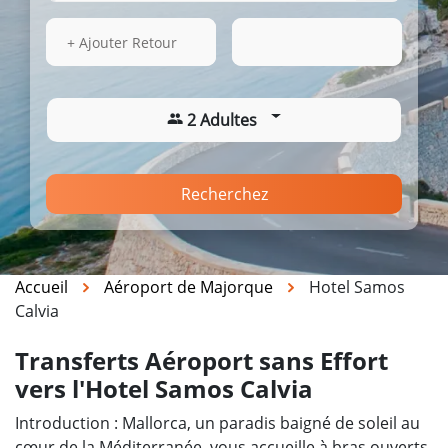
14 Août 2026
10:27
+ Ajouter Retour
2 Adultes
Recherchez
Accueil
Aéroport de Majorque
Hotel Samos
Calvia
Transferts Aéroport sans Effort
vers l'Hotel Samos Calvia
Introduction : Mallorca, un paradis baigné de soleil au
cœur de la Méditerranée, vous accueille à bras ouverts.