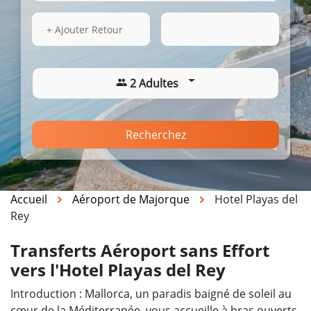
14 Août 2026
13:37
+ Ajouter Retour
2 Adultes
Recherchez
Accueil
Aéroport de Majorque
Hotel Playas del
Rey
Transferts Aéroport sans Effort
vers l'Hotel Playas del Rey
Introduction : Mallorca, un paradis baigné de soleil au
cœur de la Méditerranée, vous accueille à bras ouverts.