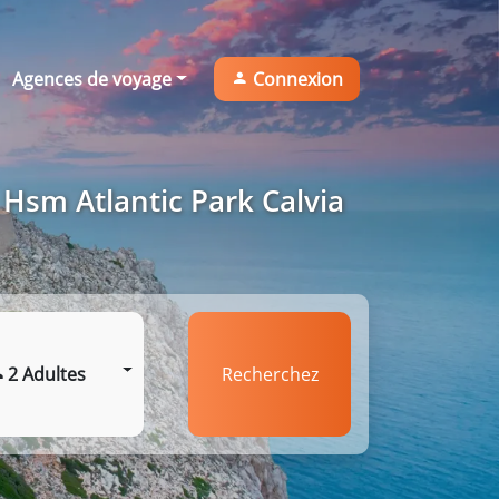
Agences de voyage
Connexion
 Hsm Atlantic Park Calvia
2 Adultes
Recherchez