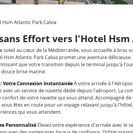
l Hsm Atlantic Park Calvia
sans Effort vers l'Hotel Hsm 
e soleil au cœur de la Méditerranée, vous accueille à bras 
tel Hsm Atlantic Park Calvia promet une aventure délicieuse.
tissant que votre transition depuis le terminal jusqu'à l'oas
a douce brise marine.
t : Votre Connexion Instantanée
À votre arrivée à l'Aéropo
se avec un service de navette dédié depuis l'aéroport. La c
e confort de votre navette qui vous attend. Accompagné de
vous êtes en route pour un voyage relaxant jusqu'à l'hôtel
ériences qui vous attendent.
uxe Personnalisé
Élevez votre expérience d'arrivée avec le ser
ion avec des partenaires locaux de confiance, l'hôtel organi