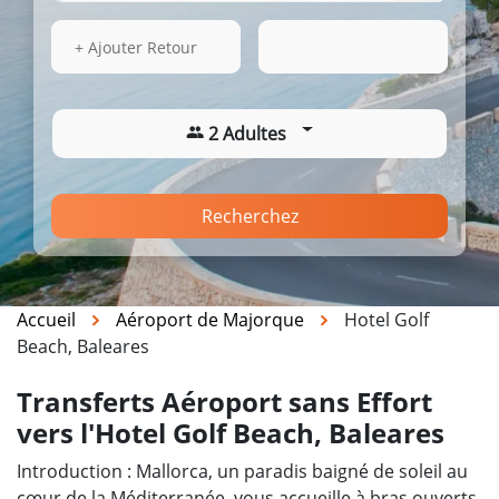
15 Août 2026
15:57
+ Ajouter Retour
2 Adultes
Recherchez
Accueil
Aéroport de Majorque
Hotel Golf
Beach, Baleares
Transferts Aéroport sans Effort
vers l'Hotel Golf Beach, Baleares
Introduction : Mallorca, un paradis baigné de soleil au
cœur de la Méditerranée, vous accueille à bras ouverts.