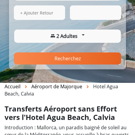
13 Août 2026
01:40
+ Ajouter Retour
2 Adultes
Recherchez
Accueil
Aéroport de Majorque
Hotel Agua
Beach, Calvia
Transferts Aéroport sans Effort
vers l'Hotel Agua Beach, Calvia
Introduction : Mallorca, un paradis baigné de soleil au
cœur de la Méditerranée, vous accueille à bras ouverts.