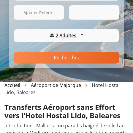
14 Août 2026
11:52
+ Ajouter Retour
2 Adultes
Recherchez
Accueil
Aéroport de Majorque
Hotel Hostal
Lido, Baleares
Transferts Aéroport sans Effort
vers l'Hotel Hostal Lido, Baleares
Introduction : Mallorca, un paradis baigné de soleil au
cœur de la Méditerranée, vous accueille à bras ouverts.