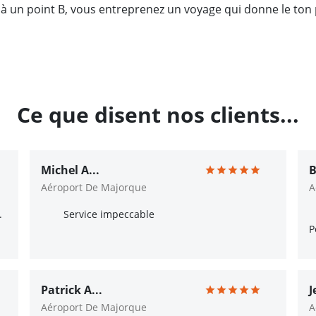
A à un point B, vous entreprenez un voyage qui donne le t
Ce que disent nos clients...
Michel A...
B
Aéroport De Majorque
A
.
Service impeccable
P
Patrick A...
J
Aéroport De Majorque
A