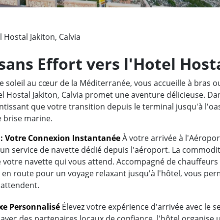
 Hostal Jakiton, Calvia
ans Effort vers l'Hotel Hosta
e soleil au cœur de la Méditerranée, vous accueille à bras 
el Hostal Jakiton, Calvia promet une aventure délicieuse. Da
tissant que votre transition depuis le terminal jusqu'à l'oasi
e brise marine.
t : Votre Connexion Instantanée
À votre arrivée à l'Aéropor
c un service de navette dédié depuis l'aéroport. La commodi
de votre navette qui vous attend. Accompagné de chauffeurs
en route pour un voyage relaxant jusqu'à l'hôtel, vous per
 attendent.
uxe Personnalisé
Élevez votre expérience d'arrivée avec le ser
n avec des partenaires locaux de confiance, l'hôtel organise 