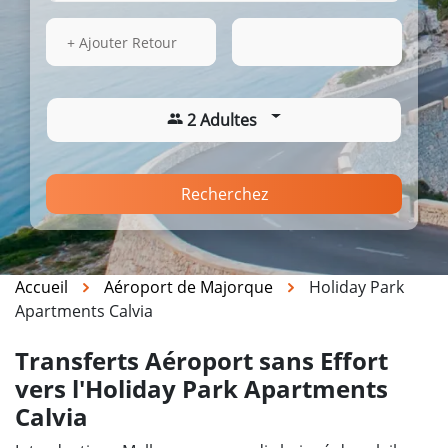
15 Août 2026
17:26
+ Ajouter Retour
2 Adultes
Recherchez
Accueil
Aéroport de Majorque
Holiday Park
Apartments Calvia
Transferts Aéroport sans Effort
vers l'Holiday Park Apartments
Calvia