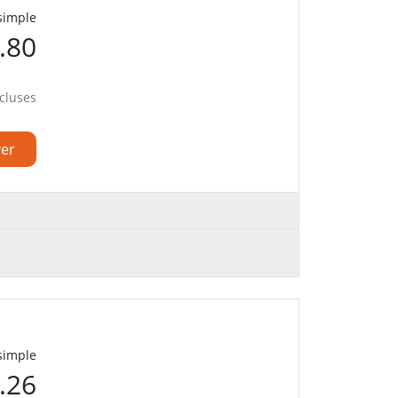
 simple
.80
cluses
ver
 simple
.26