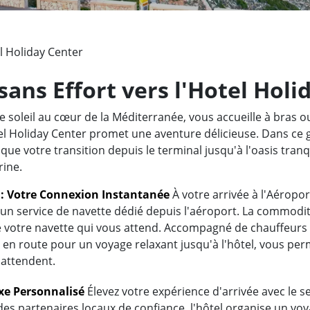
l Holiday Center
sans Effort vers l'Hotel Holi
e soleil au cœur de la Méditerranée, vous accueille à bras 
tel Holiday Center promet une aventure délicieuse. Dans ce 
que votre transition depuis le terminal jusqu'à l'oasis tranqu
rine.
t : Votre Connexion Instantanée
À votre arrivée à l'Aéropo
c un service de navette dédié depuis l'aéroport. La commodi
de votre navette qui vous attend. Accompagné de chauffeurs
en route pour un voyage relaxant jusqu'à l'hôtel, vous per
 attendent.
uxe Personnalisé
Élevez votre expérience d'arrivée avec le ser
es partenaires locaux de confiance, l'hôtel organise un voya