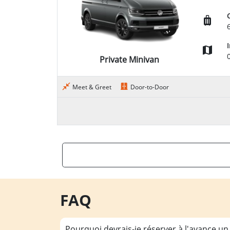
Private Minivan
Meet & Greet
Door-to-Door
FAQ
Pourquoi devrais-je réserver à l'avance un