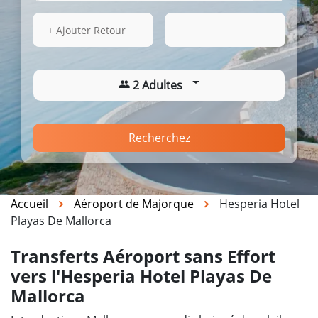
13 Août 2026
19:13
+ Ajouter Retour
2 Adultes
Recherchez
Accueil
Aéroport de Majorque
Hesperia Hotel
Playas De Mallorca
Transferts Aéroport sans Effort
vers l'Hesperia Hotel Playas De
Mallorca