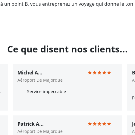
A à un point B, vous entreprenez un voyage qui donne le t
Ce que disent nos clients...
Michel A...
B
Aéroport De Majorque
A
.
Service impeccable
P
Patrick A...
J
Aéroport De Majorque
A