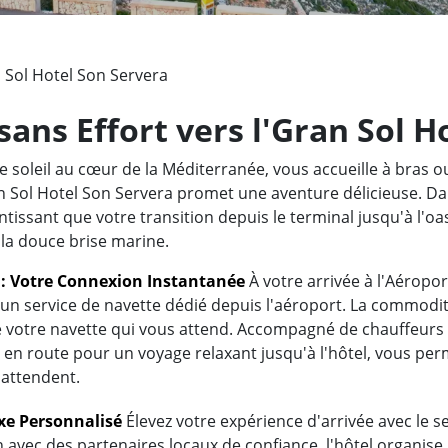
 Sol Hotel Son Servera
sans Effort vers l'Gran Sol H
e soleil au cœur de la Méditerranée, vous accueille à bras 
an Sol Hotel Son Servera promet une aventure délicieuse. Da
tissant que votre transition depuis le terminal jusqu'à l'oas
 la douce brise marine.
t : Votre Connexion Instantanée
À votre arrivée à l'Aéropo
c un service de navette dédié depuis l'aéroport. La commodi
de votre navette qui vous attend. Accompagné de chauffeurs
en route pour un voyage relaxant jusqu'à l'hôtel, vous per
 attendent.
uxe Personnalisé
Élevez votre expérience d'arrivée avec le se
 avec des partenaires locaux de confiance, l'hôtel organise 