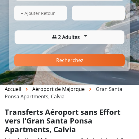
14 Août 2026
10:08
+ Ajouter Retour
2 Adultes
Recherchez
Accueil
Aéroport de Majorque
Gran Santa
Ponsa Apartments, Calvia
Transferts Aéroport sans Effort
vers l'Gran Santa Ponsa
Apartments, Calvia