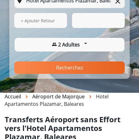
16 Août 2026
09:29
+ Ajouter Retour
2 Adultes
Recherchez
Accueil
Aéroport de Majorque
Hotel
Apartamentos Plazamar, Baleares
Transferts Aéroport sans Effort
vers l'Hotel Apartamentos
Plazamar, Baleares