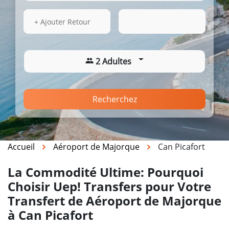
13 Août 2026
15:06
+ Ajouter Retour
2 Adultes
Recherchez
Accueil
Aéroport de Majorque
Can Picafort
La Commodité Ultime: Pourquoi
Choisir Uep! Transfers pour Votre
Transfert de Aéroport de Majorque
à Can Picafort