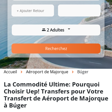
14 Août 2026
16:46
+ Ajouter Retour
2 Adultes
Recherchez
Accueil
Aéroport de Majorque
Búger
La Commodité Ultime: Pourquoi
Choisir Uep! Transfers pour Votre
Transfert de Aéroport de Majorque
à Búger