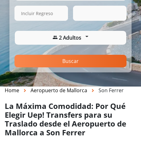
14 Ago. 2026
03:16
Incluir Regreso
2 Adultos
Buscar
Home
Aeropuerto de Mallorca
Son Ferrer
La Máxima Comodidad: Por Qué
Elegir Uep! Transfers para su
Traslado desde el Aeropuerto de
Mallorca a Son Ferrer