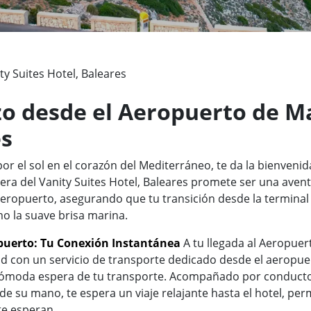
ty Suites Hotel, Baleares
zo desde el Aeropuerto de Ma
es
r el sol en el corazón del Mediterráneo, te da la bienvenida
era del Vanity Suites Hotel, Baleares promete ser una aven
aeropuerto, asegurando que tu transición desde la terminal h
o la suave brisa marina.
opuerto: Tu Conexión Instantánea
A tu llegada al Aeropuert
dad con un servicio de transporte dedicado desde el aerop
a cómoda espera de tu transporte. Acompañado por conduc
e su mano, te espera un viaje relajante hasta el hotel, per
 te esperan.