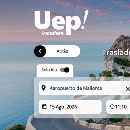
Traslad
Atrás
Solo ida
15 Ago. 2026
11:10