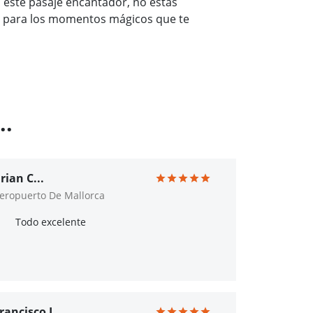
 este pasaje encantador, no estás
no para los momentos mágicos que te
..
rian C...
eropuerto De Mallorca
Todo excelente
rancisco L...