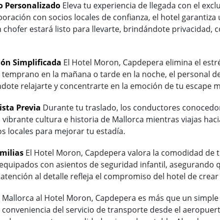
o Personalizado
Eleva tu experiencia de llegada con el excl
oración con socios locales de confianza, el hotel garantiza
 chofer estará listo para llevarte, brindándote privacidad,
ón Simplificada
El Hotel Moron, Capdepera elimina el estr
es temprano en la mañana o tarde en la noche, el personal d
ote relajarte y concentrarte en la emoción de tu escape m
ista Previa
Durante tu traslado, los conductores conocedore
a vibrante cultura e historia de Mallorca mientras viajas hac
s locales para mejorar tu estadía.
milias
El Hotel Moron, Capdepera valora la comodidad de tu f
 equipados con asientos de seguridad infantil, asegurando
a atención al detalle refleja el compromiso del hotel de cr
 Mallorca al Hotel Moron, Capdepera es más que un simple t
a conveniencia del servicio de transporte desde el aeropuert