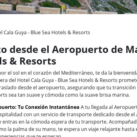
l Cala Guya - Blue Sea Hotels & Resorts
zo desde el Aeropuerto de Ma
ls & Resorts
r el sol en el corazón del Mediterráneo, te da la bienvenida
era del Hotel Cala Guya - Blue Sea Hotels & Resorts promet
raslado desde el aeropuerto, asegurando que tu transición d
sorts sea tan suave y cómoda como la suave brisa marina.
opuerto: Tu Conexión Instantánea
A tu llegada al Aeropuert
ospitalidad con un servicio de transporte dedicado desde e
 y entras en la cómoda espera de tu transporte. Acompañ
o la palma de su mano, te espera un viaje relajante hasta e
experiencias que te esperan.