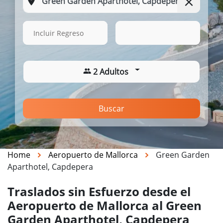
15 Ago. 2026
04:33
Incluir Regreso
2 Adultos
Buscar
Home
Aeropuerto de Mallorca
Green Garden
Aparthotel, Capdepera
Traslados sin Esfuerzo desde el
Aeropuerto de Mallorca al Green
Garden Aparthotel, Capdepera