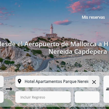
Mis reservas
desde el Aeropuerto de Mallorca a 
Nereida Capdepera
14 Ago. 2026
02:21
Incluir Regreso