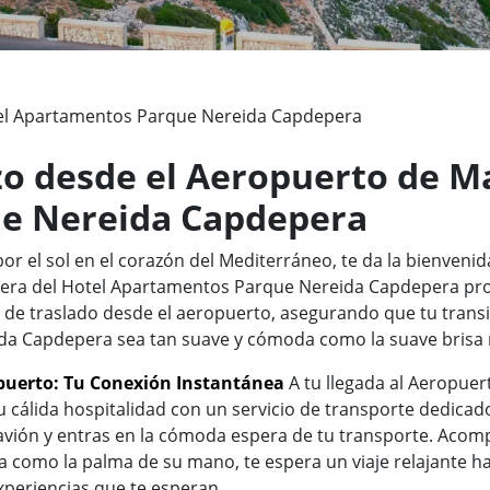
el Apartamentos Parque Nereida Capdepera
zo desde el Aeropuerto de Ma
e Nereida Capdepera
r el sol en el corazón del Mediterráneo, te da la bienvenida
adera del Hotel Apartamentos Parque Nereida Capdepera pr
 de traslado desde el aeropuerto, asegurando que tu transic
da Capdepera sea tan suave y cómoda como la suave brisa 
opuerto: Tu Conexión Instantánea
A tu llegada al Aeropuer
cálida hospitalidad con un servicio de transporte dedicad
avión y entras en la cómoda espera de tu transporte. Ac
 como la palma de su mano, te espera un viaje relajante has
experiencias que te esperan.